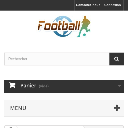
Contactez-nous
Connexion
Panier
(vide)
MENU