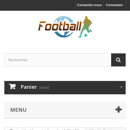
Contactez-nous
Connexion
Panier
(vide)
MENU