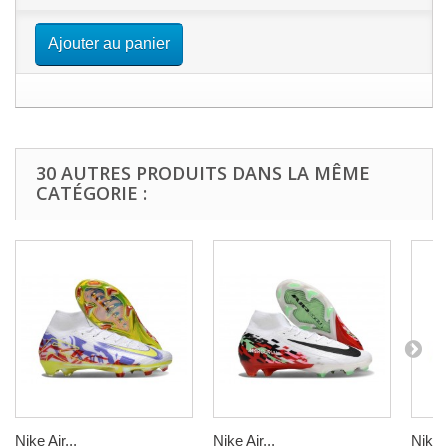
Ajouter au panier
30 AUTRES PRODUITS DANS LA MÊME
CATÉGORIE :
Nike Air...
Nike Air...
Nike A