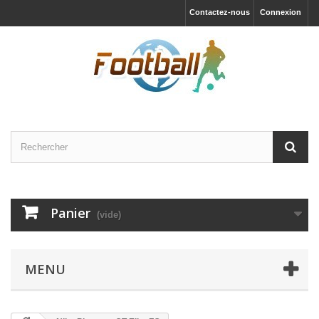
Contactez-nous
Connexion
Panier
(vide)
MENU