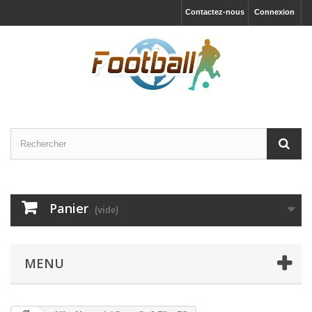
Contactez-nous
Connexion
Panier
(vide)
MENU