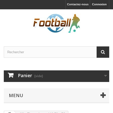
Contactez-nous
Connexion
Panier
(vide)
MENU