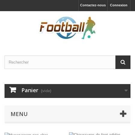
Contactez-nous
Connexion
Panier
(vide)
MENU