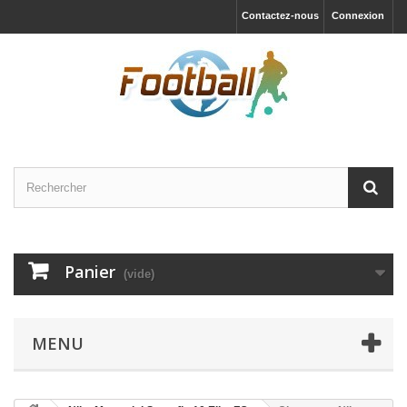
Contactez-nous
Connexion
Panier
(vide)
MENU