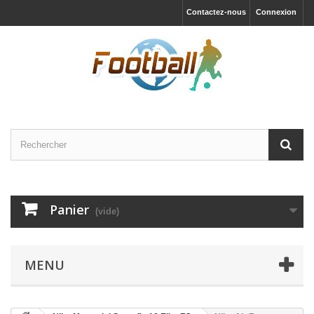
Contactez-nous
Connexion
Panier
(vide)
MENU