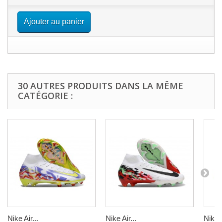
Ajouter au panier
30 AUTRES PRODUITS DANS LA MÊME
CATÉGORIE :
Nike Air...
Nike Air...
Nike A