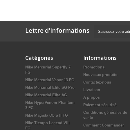
Lettre d'informations
Catégories
Informations
Nike Mercurial Superfly 7
Promotions
FG
Nouveaux produits
Nike Mercurial Vapor 13 FG
Contactez-nous
Nike Mercurial Elite SG-Pro
Livraison
Nike Mercurial Elite AG
A propos
Nike HyperVenom Phantom
Paiement sécurisé
3 FG
Conditions générales de
Nike Magista Obra II FG
vente
Nike Tiempo Legend VIII
Comment Commander
FG