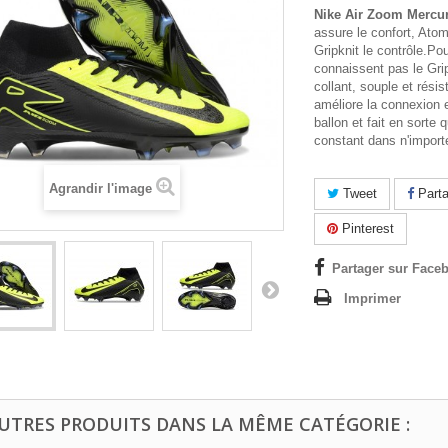
Nike Air Zoom Mercur
assure le confort, Atom
Gripknit le contrôle.Po
connaissent pas le Gripkn
collant, souple et rési
améliore la connexion e
ballon et fait en sorte 
constant dans n'importe
Agrandir l'image
Tweet
Parta
Pinterest
Partager sur Faceb
Imprimer
AUTRES PRODUITS DANS LA MÊME CATÉGORIE :