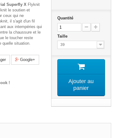
ial Superfly X
Flyknit
knit le soutien et
ur ceux qui ne
Quantité
it, il s'agit d'un fil
stant aux intempéries qui
ntre la chaussure et le
Taille
que le toucher reste
 quelle situation.
39
ger
Google+
Ajouter au
ook !
panier