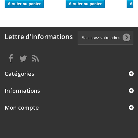
Ajouter au panier
Ajouter au panier
Ajou
Lettre d'informations
Catégories
Informations
Mon compte