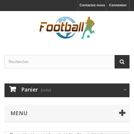
Contactez-nous
Connexion
Panier
(vide)
MENU