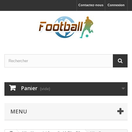
Contactez-nous
Connexion
Panier
(vide)
MENU