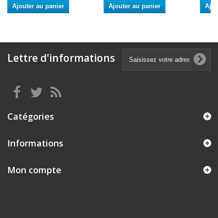
Ajouter au panier
Ajouter au panier
Ajou
Lettre d'informations
Catégories
Informations
Mon compte