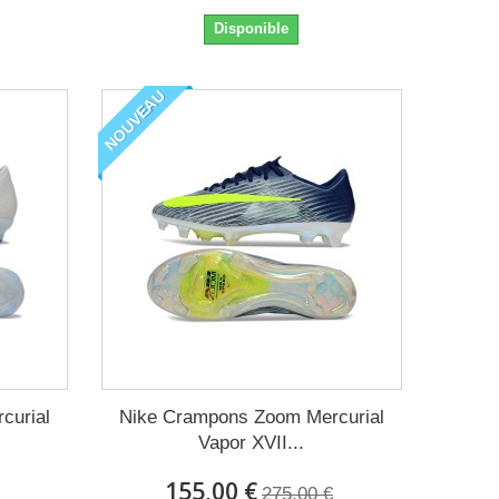
Disponible
NOUVEAU
curial
Nike Crampons Zoom Mercurial
Vapor XVII...
155,00 €
275,00 €