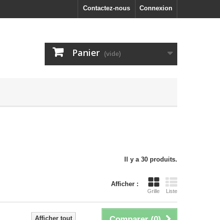
Contactez-nous
Connexion
Panier
(vide)
Il y a 30 produits.
Afficher :
Grille
Liste
Afficher tout
Comparer (
0
)