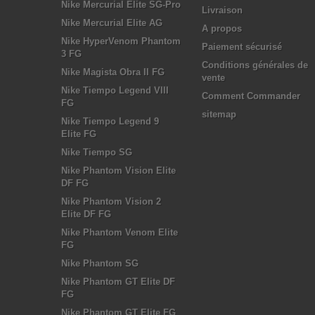
Nike Mercurial Elite SG-Pro
Livraison
Nike Mercurial Elite AG
A propos
Nike HyperVenom Phantom
Paiement sécurisé
3 FG
Conditions générales de
Nike Magista Obra II FG
vente
Nike Tiempo Legend VIII
Comment Commander
FG
sitemap
Nike Tiempo Legend 9
Elite FG
Nike Tiempo SG
Nike Phantom Vision Elite
DF FG
Nike Phantom Vision 2
Elite DF FG
Nike Phantom Venom Elite
FG
Nike Phantom SG
Nike Phantom GT Elite DF
FG
Nike Phantom GT Elite FG