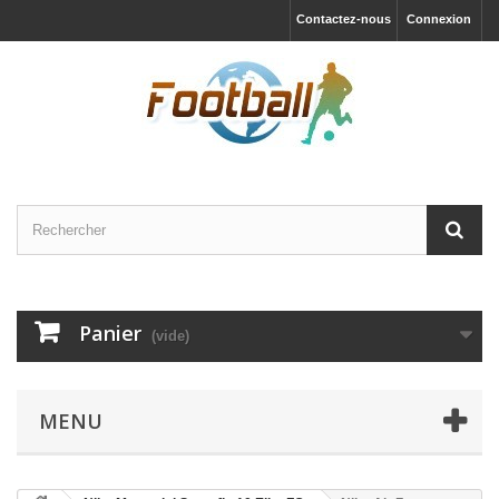
Contactez-nous
Connexion
Panier
(vide)
MENU