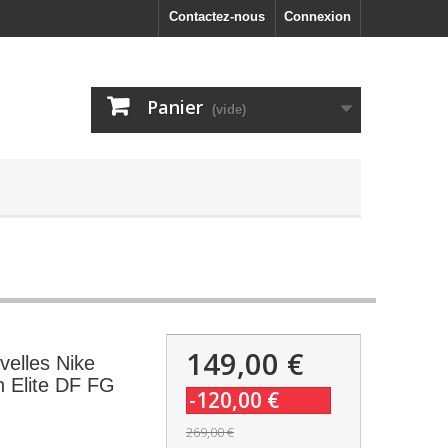
Contactez-nous
Connexion
Panier
(vide)
149,00 €
elles Nike
n Elite DF FG
-120,00 €
269,00 €