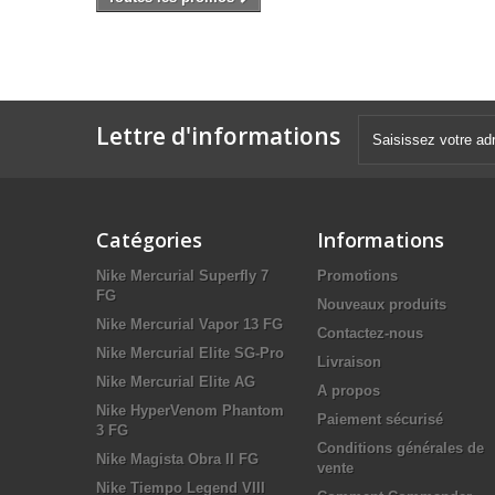
Lettre d'informations
Catégories
Informations
Nike Mercurial Superfly 7
Promotions
FG
Nouveaux produits
Nike Mercurial Vapor 13 FG
Contactez-nous
Nike Mercurial Elite SG-Pro
Livraison
Nike Mercurial Elite AG
A propos
Nike HyperVenom Phantom
Paiement sécurisé
3 FG
Conditions générales de
Nike Magista Obra II FG
vente
Nike Tiempo Legend VIII