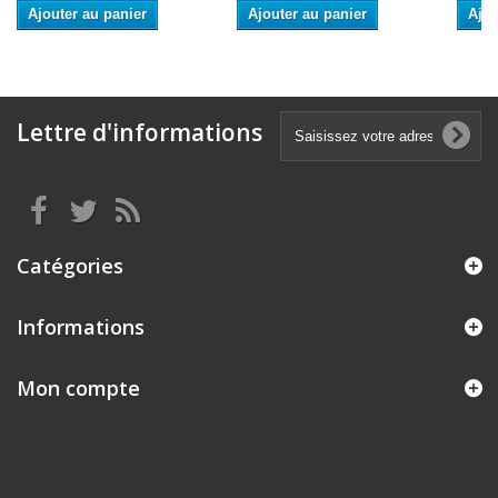
Ajouter au panier
Ajouter au panier
Ajou
Lettre d'informations
Catégories
Informations
Mon compte