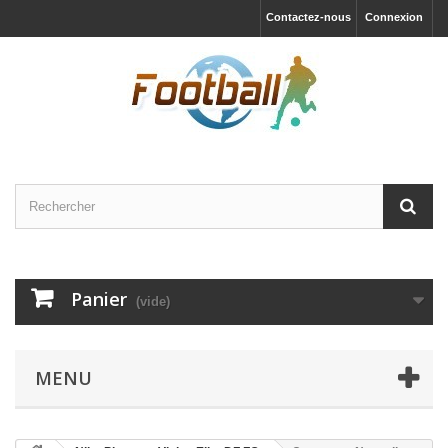
Contactez-nous
Connexion
Panier
(vide)
MENU