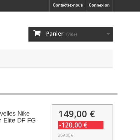
Contactez-nous
Connexion
Panier
(vide)
149,00 €
elles Nike
n Elite DF FG
-120,00 €
269,00 €