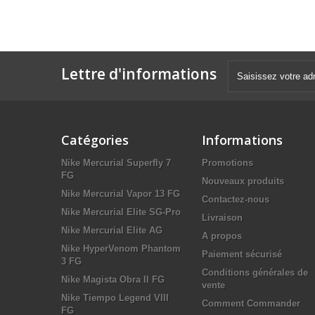
Lettre d'informations
Catégories
Informations
Nike Mercurial Superfly 7
Promotions
FG
Nouveaux produits
Nike Mercurial Vapor 13 FG
Contactez-nous
Nike Mercurial Elite SG-Pro
Livraison
Nike Mercurial Elite AG
A propos
Nike HyperVenom Phantom
Paiement sécurisé
3 FG
Conditions générales de
Nike Magista Obra II FG
vente
Nike Tiempo Legend VIII
Comment Commander
FG