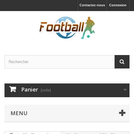
Contactez-nous
Connexion
Panier
(vide)
MENU