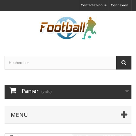
Contactez-nous
Connexion
Panier
(vide)
MENU