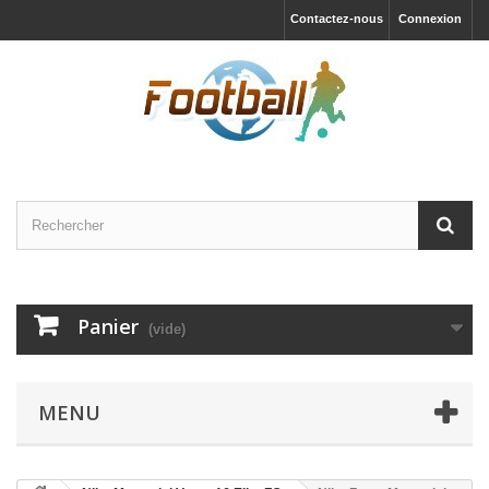
Contactez-nous
Connexion
Panier
(vide)
MENU