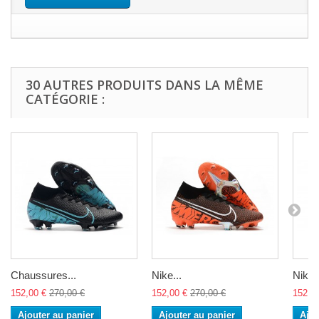
30 AUTRES PRODUITS DANS LA MÊME
CATÉGORIE :
Chaussures...
Nike...
Nike..
152,00 €
270,00 €
152,00 €
270,00 €
152,0
Ajouter au panier
Ajouter au panier
Ajou