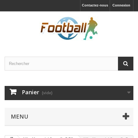
Contactez-nous
Connexion
Panier
(vide)
MENU