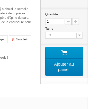
5
a choisi la semelle
late à deux pièces
Quantité
ère d'épine dorsale.
ds de la chaussure pour
Taille
39
ger
Google+
ook !
Ajouter au
panier