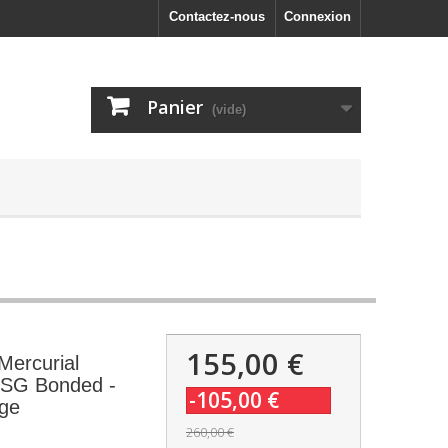
Contactez-nous
Connexion
Panier
(vide)
155,00 €
Mercurial
e SG Bonded -
-105,00 €
nge
260,00 €