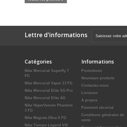
Lettre d'informations
Catégories
Informations
Nike Mercurial Superfly 7
Promotions
FG
Nouveaux produits
Nike Mercurial Vapor 13 FG
Contactez-nous
Nike Mercurial Elite SG-Pro
Livraison
Nike Mercurial Elite AG
A propos
Nike HyperVenom Phantom
Paiement sécurisé
3 FG
Conditions générales de
Nike Magista Obra II FG
vente
Nike Tiempo Legend VIII