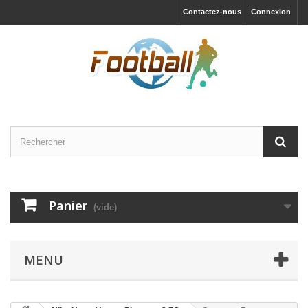
Contactez-nous
Connexion
Panier
(vide)
MENU