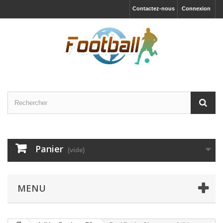
Contactez-nous
Connexion
Panier
(vide)
MENU