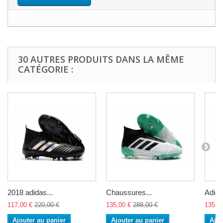
30 AUTRES PRODUITS DANS LA MÊME
CATÉGORIE :
2018 adidas...
Chaussures...
Adidas
117,00 €
220,00 €
135,00 €
288,00 €
135,0
Ajouter au panier
Ajouter au panier
Ajou