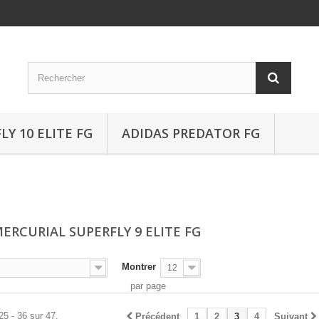
Y 10 ELITE FG
ADIDAS PREDATOR FG
MERCURIAL SUPERFLY 9 ELITE FG
Montrer
12
par page
25 - 36 sur 47.
Précédent
1
2
3
4
Suivant