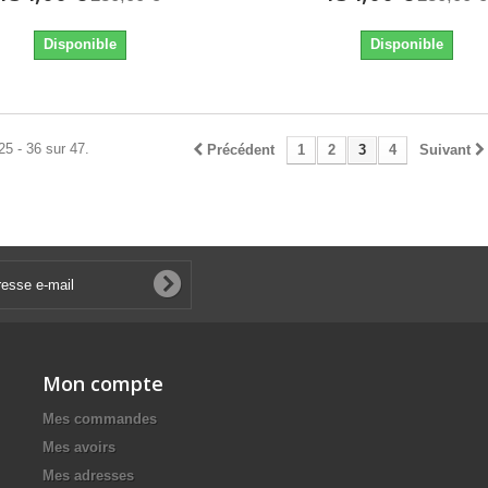
Disponible
Disponible
25 - 36 sur 47.
Précédent
1
2
3
4
Suivant
Mon compte
Mes commandes
Mes avoirs
Mes adresses