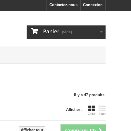
Contactez-nous
Connexion
Panier
(vide)
Il y a 47 produits.
Afficher :
Grille
Liste
Afficher tout
Comparer (
0
)