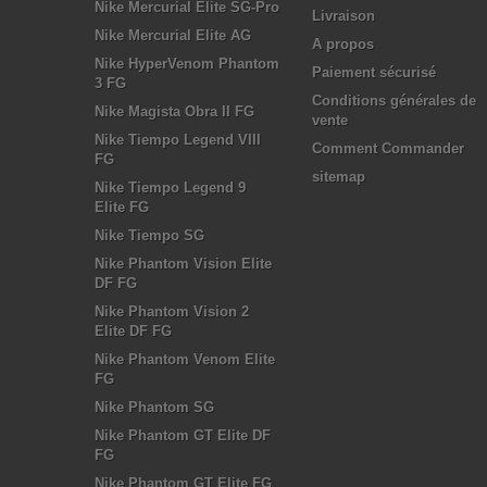
Nike Mercurial Elite SG-Pro
Livraison
Nike Mercurial Elite AG
A propos
Nike HyperVenom Phantom
Paiement sécurisé
3 FG
Conditions générales de
Nike Magista Obra II FG
vente
Nike Tiempo Legend VIII
Comment Commander
FG
sitemap
Nike Tiempo Legend 9
Elite FG
Nike Tiempo SG
Nike Phantom Vision Elite
DF FG
Nike Phantom Vision 2
Elite DF FG
Nike Phantom Venom Elite
FG
Nike Phantom SG
Nike Phantom GT Elite DF
FG
Nike Phantom GT Elite FG